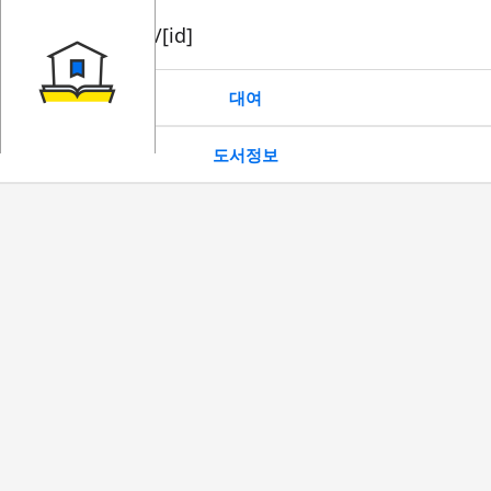
book/rent/[id]
대여
도서정보