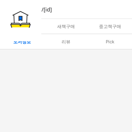
book/rent/[id]
대여
새책구매
중고책구매
도서정보
리뷰
Pick