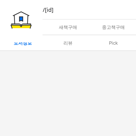
book/rent/[id]
대여
새책구매
중고책구매
도서정보
리뷰
Pick