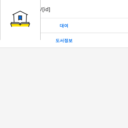
book/rent/[id]
대여
도서정보