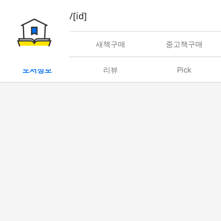
book/rent/[id]
대여
새책구매
중고책구매
도서정보
리뷰
Pick