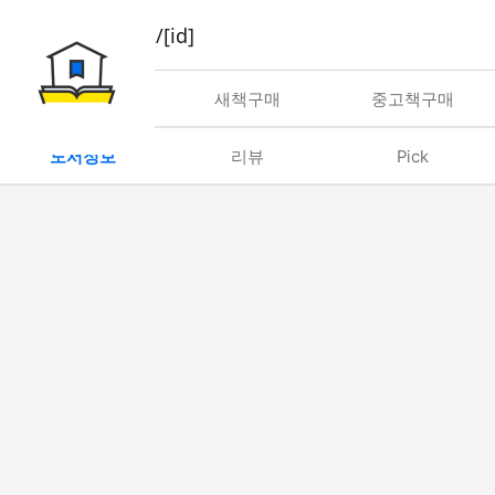
book/rent/[id]
대여
새책구매
중고책구매
도서정보
리뷰
Pick