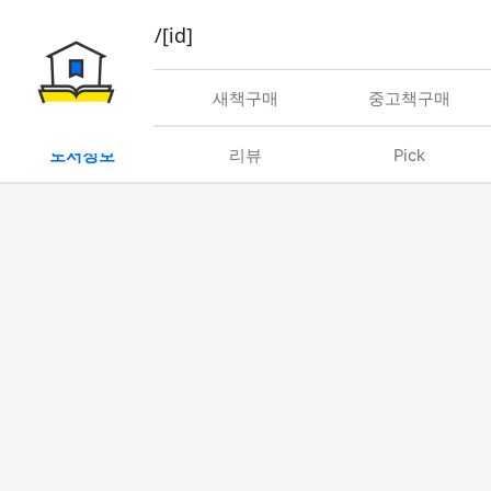
book/rent/[id]
대여
새책구매
중고책구매
도서정보
리뷰
Pick