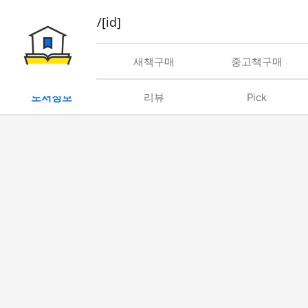
book/rent/[id]
대여
새책구매
중고책구매
도서정보
리뷰
Pick