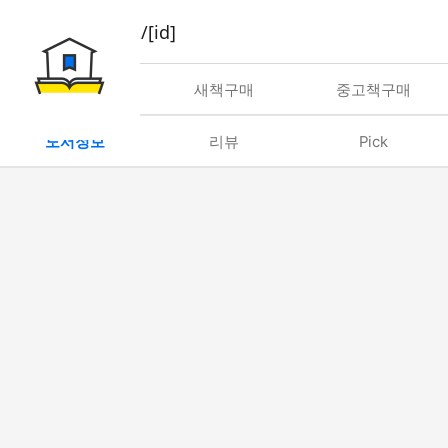
book/rent/[id]
대여
새책구매
중고책구매
도서정보
리뷰
Pick