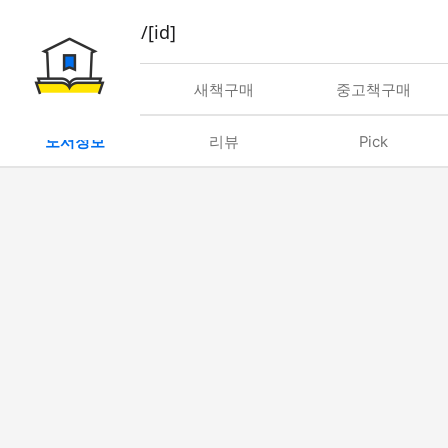
book/rent/[id]
대여
새책구매
중고책구매
도서정보
리뷰
Pick