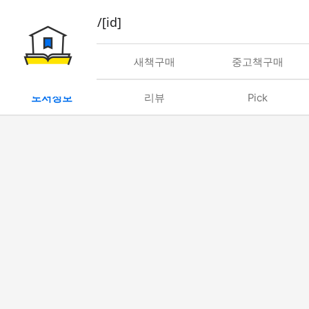
book/rent/[id]
대여
새책구매
중고책구매
도서정보
리뷰
Pick