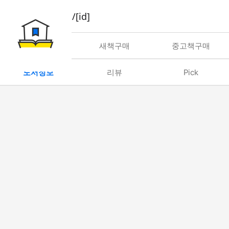
book/rent/[id]
대여
새책구매
중고책구매
도서정보
리뷰
Pick