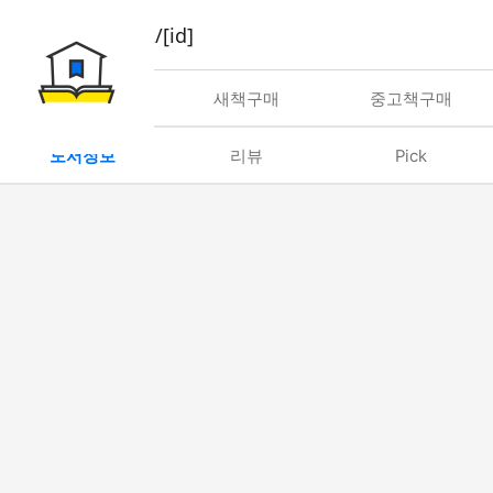
book/rent/[id]
대여
새책구매
중고책구매
도서정보
리뷰
Pick