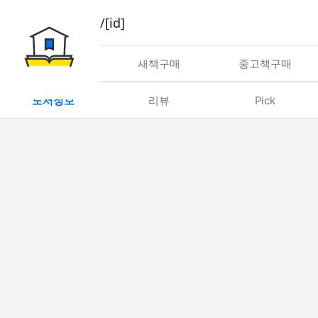
book/rent/[id]
대여
새책구매
중고책구매
도서정보
리뷰
Pick