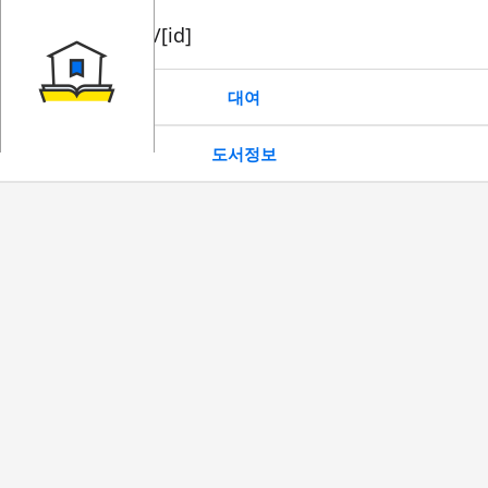
book/rent/[id]
대여
도서정보