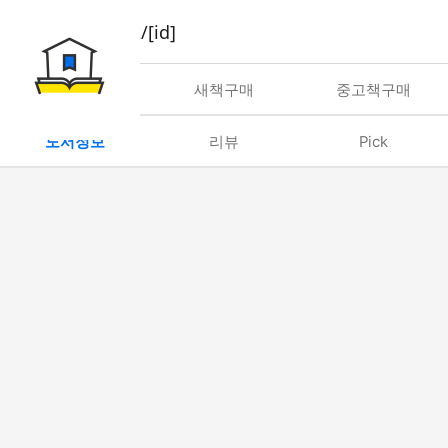
book/rent/[id]
대여
새책구매
중고책구매
도서정보
리뷰
Pick