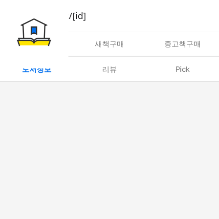
book/rent/[id]
대여
새책구매
중고책구매
도서정보
리뷰
Pick