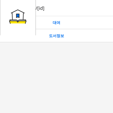
book/rent/[id]
대여
도서정보