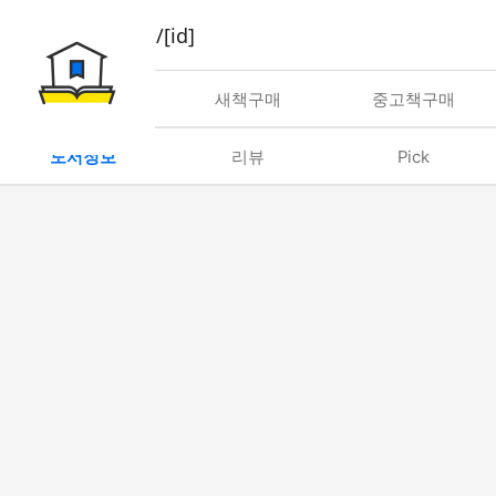
book/rent/[id]
대여
새책구매
중고책구매
도서정보
리뷰
Pick