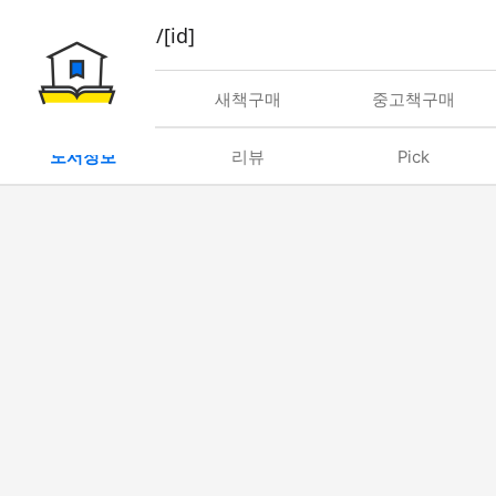
book/rent/[id]
대여
새책구매
중고책구매
도서정보
리뷰
Pick