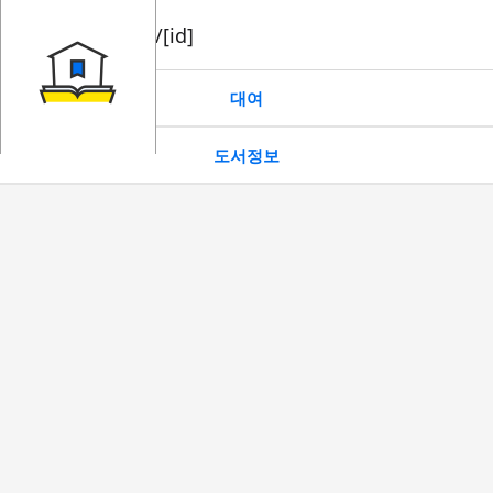
book/rent/[id]
대여
도서정보