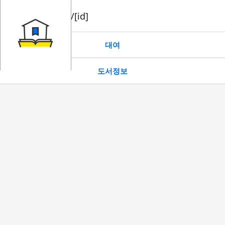
book/rent/[id]
대여
도서정보