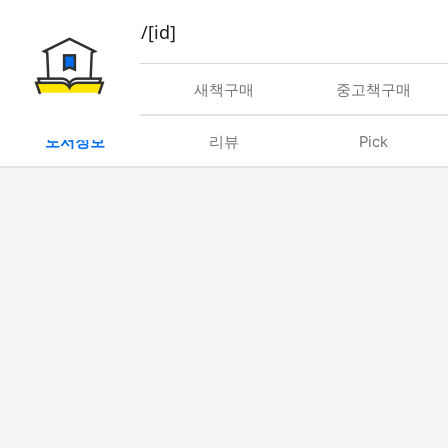
book/rent/[id]
대여
새책구매
중고책구매
도서정보
리뷰
Pick