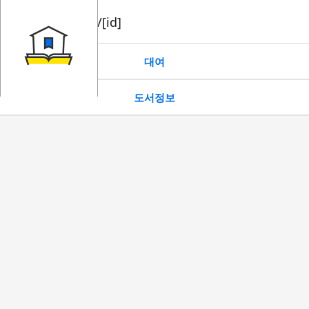
book/rent/[id]
대여
도서정보