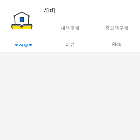
book/rent/[id]
대여
새책구매
중고책구매
도서정보
리뷰
Pick