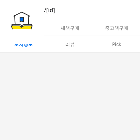
book/rent/[id]
대여
새책구매
중고책구매
도서정보
리뷰
Pick