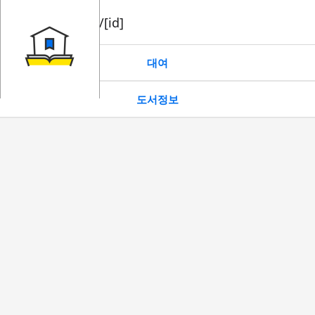
book/rent/[id]
대여
도서정보