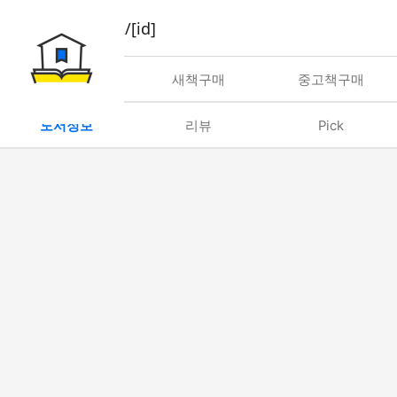
book/rent/[id]
대여
새책구매
중고책구매
도서정보
리뷰
Pick