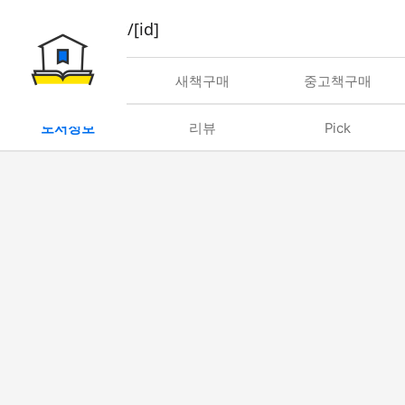
book/rent/[id]
대여
새책구매
중고책구매
도서정보
리뷰
Pick