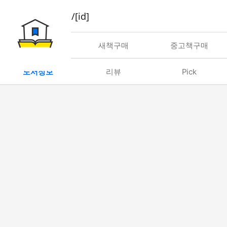
book/rent/[id]
대여
새책구매
중고책구매
도서정보
리뷰
Pick