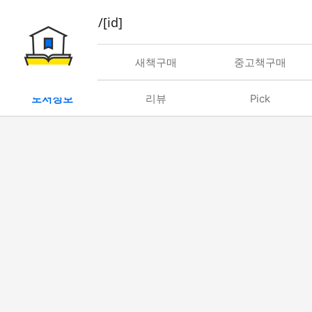
book/rent/[id]
대여
새책구매
중고책구매
도서정보
리뷰
Pick