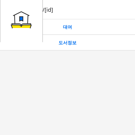
book/rent/[id]
대여
도서정보