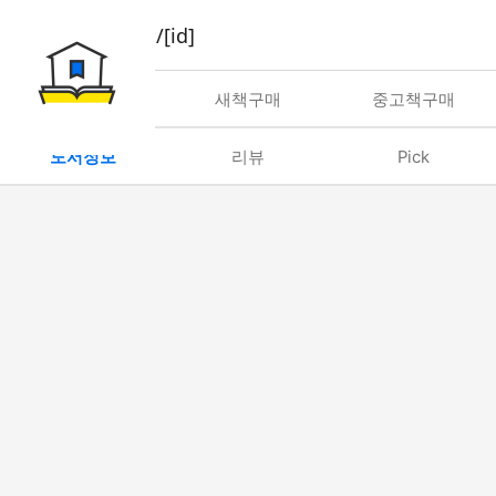
book/rent/[id]
대여
새책구매
중고책구매
도서정보
리뷰
Pick