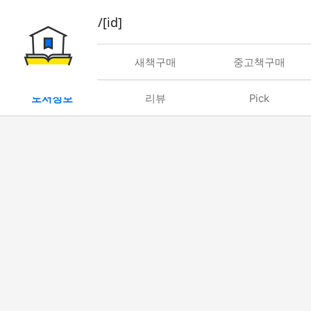
book/rent/[id]
대여
새책구매
중고책구매
도서정보
리뷰
Pick