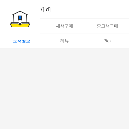
book/rent/[id]
대여
새책구매
중고책구매
도서정보
리뷰
Pick