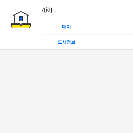
book/rent/[id]
대여
도서정보