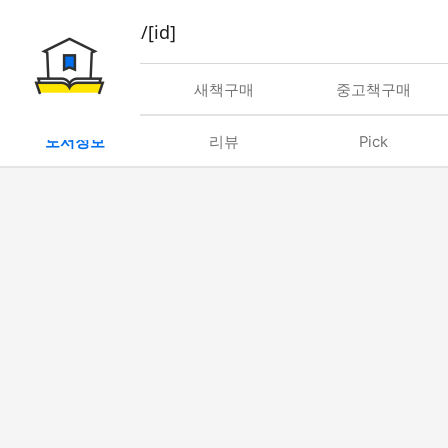
book/rent/[id]
대여
새책구매
중고책구매
도서정보
리뷰
Pick