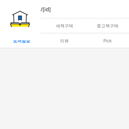
book/rent/[id]
대여
새책구매
중고책구매
도서정보
리뷰
Pick