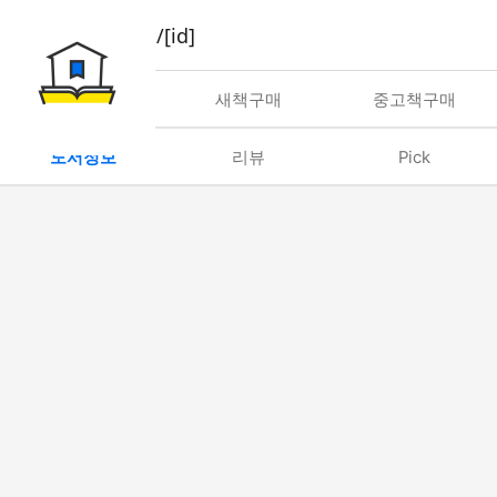
book/rent/[id]
대여
새책구매
중고책구매
도서정보
리뷰
Pick