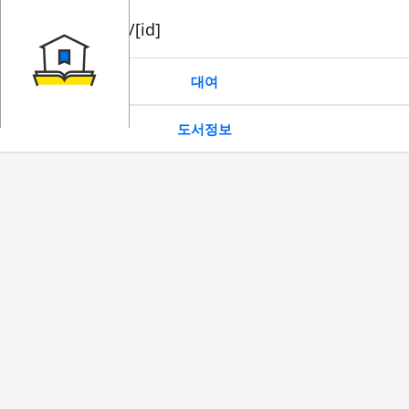
book/rent/[id]
대여
도서정보