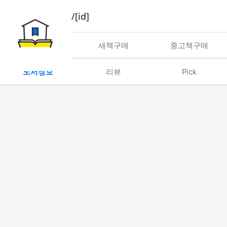
book/rent/[id]
대여
새책구매
중고책구매
도서정보
리뷰
Pick