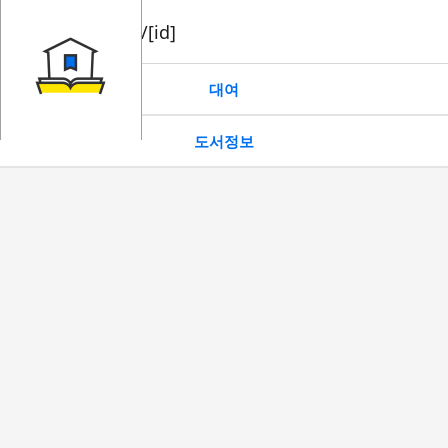
book/rent/[id]
대여
도서정보