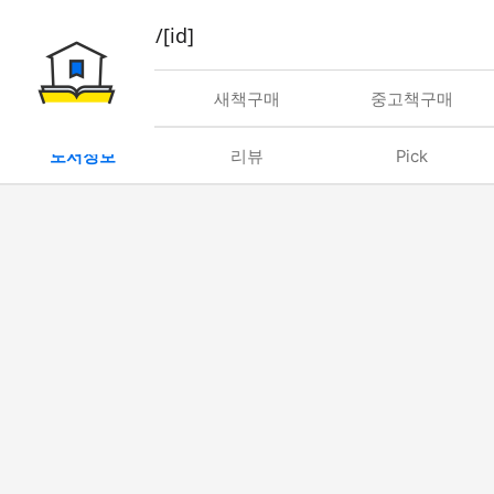
book/rent/[id]
대여
새책구매
중고책구매
도서정보
리뷰
Pick