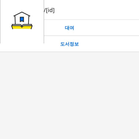
book/rent/[id]
대여
도서정보