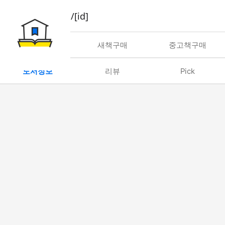
book/rent/[id]
대여
새책구매
중고책구매
도서정보
리뷰
Pick