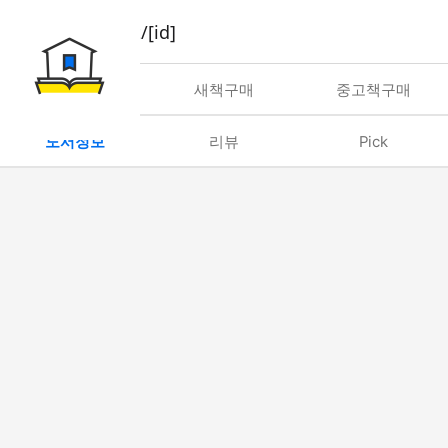
book/rent/[id]
대여
새책구매
중고책구매
도서정보
리뷰
Pick