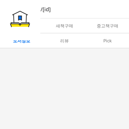
book/rent/[id]
대여
새책구매
중고책구매
도서정보
리뷰
Pick