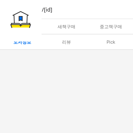
book/rent/[id]
대여
새책구매
중고책구매
도서정보
리뷰
Pick