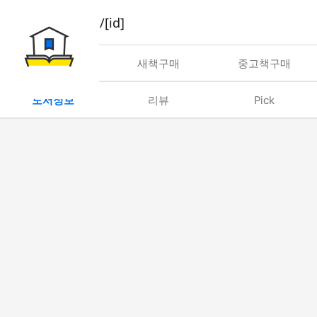
book/rent/[id]
대여
새책구매
중고책구매
도서정보
리뷰
Pick