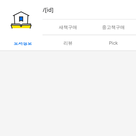
book/rent/[id]
대여
새책구매
중고책구매
도서정보
리뷰
Pick